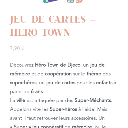
JEU DE CARTES –
HERO TOWN
7,90
€
Découvrez
Héro Town de Djeco
, un
jeu de
mémoire
et de
coopération
sur le
thème
des
super-héros
, un
jeu de cartes
pour les
enfants
à
partir de
6 ans
.
La
ville
est attaquée par des
Super-Méchants
.
Appelons vite les
Super-héros
à l’aide! Mais
avant il faut retrouver leurs accessoires. Un
« Super » jeu coopératif
de
mémoire
, où le