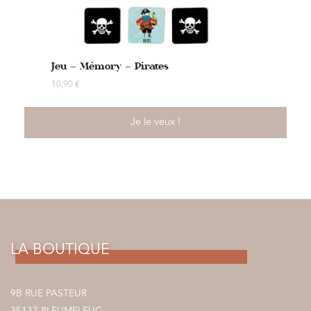
Jeu – Mémory – Pirates
10,90
€
Je le veux !
LA BOUTIQUE
9B RUE PASTEUR