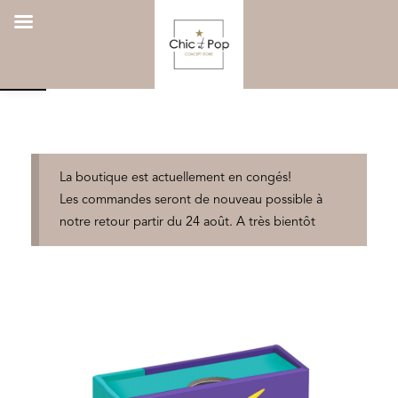
Ouvrir la barre d’outils
Aller
Rechercher
0
au
un
contenu
produit
La boutique est actuellement en congés!
Les commandes seront de nouveau possible à
notre retour partir du 24 août. A très bientôt