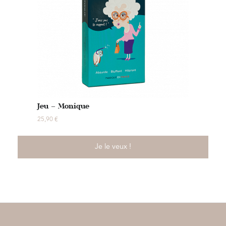
Jeu – Monique
25,90
€
Je le veux !