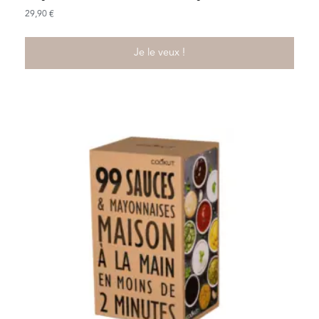
29,90
€
Je le veux !