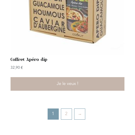
Coffret Apéro dip
32,90
€
Je le veux !
1
2
→