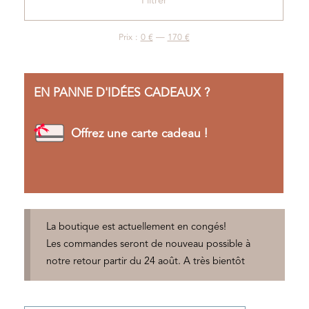
Filtrer
min
max
Prix :
0 €
—
170 €
EN PANNE D'IDÉES CADEAUX ?
Offrez une carte cadeau !
La boutique est actuellement en congés!
Les commandes seront de nouveau possible à
notre retour partir du 24 août. A très bientôt