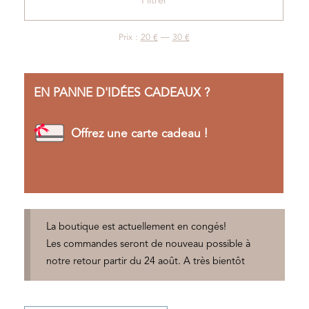
Filtrer
min
max
Prix :
20 €
—
30 €
EN PANNE D'IDÉES CADEAUX ?
Offrez une carte cadeau !
La boutique est actuellement en congés!
Les commandes seront de nouveau possible à
notre retour partir du 24 août. A très bientôt