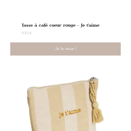
Tasse à café coeur rouge – Je t’aime
9,90
€
Je le veux !