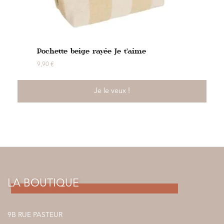
Pochette beige rayée Je t’aime
9,90
€
Je le veux !
LA BOUTIQUE
9B RUE PASTEUR